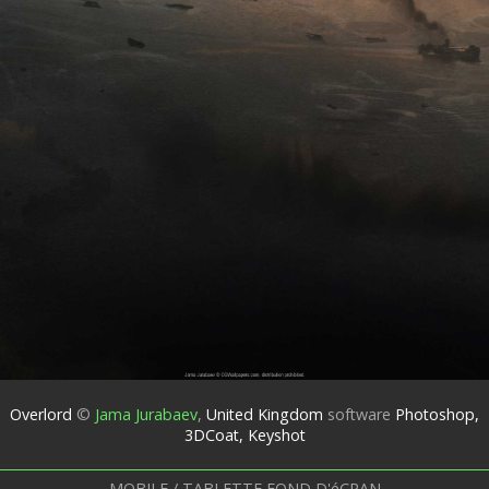
Overlord
©
Jama Jurabaev
,
United Kingdom
software
Photoshop,
3DCoat, Keyshot
MOBILE / TABLETTE FOND D'éCRAN